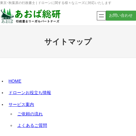
内
東京･秋葉原の行政書士 | ドローンに関する様々なニーズに対応いたします
容
お問い合わせ
を
ス
キ
ッ
サイトマップ
プ
HOME
ドローンお役立ち情報
サービス案内
ご依頼の流れ
よくあるご質問