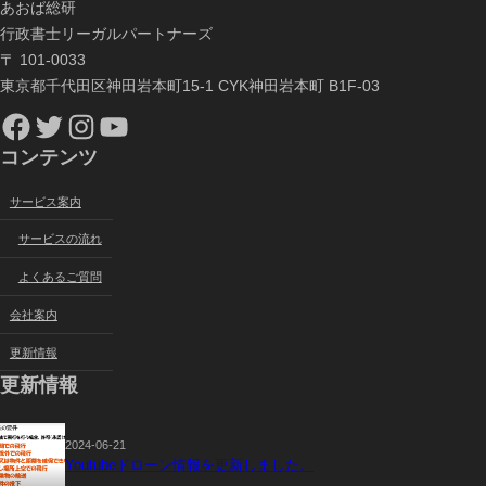
あおば総研
行政書士リーガルパートナーズ
〒 101-0033
東京都千代田区神田岩本町15-1 CYK神田岩本町 B1F-03
Facebook
Twitter
Instagram
YouTube
コンテンツ
サービス案内
サービスの流れ
よくあるご質問
会社案内
更新情報
更新情報
2024-06-21
Youtubeドローン情報を更新しました。