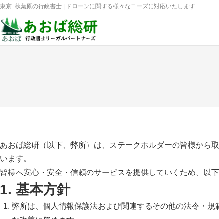
内
東京･秋葉原の行政書士 | ドローンに関する様々なニーズに対応いたします
容
を
ス
キ
ッ
プ
あおば総研（以下、弊所）は、ステークホルダーの皆様から取
います。
皆様へ安心・安全・信頼のサービスを提供していくため、以下
1. 基本方針
弊所は、個人情報保護法および関連するその他の法令・規