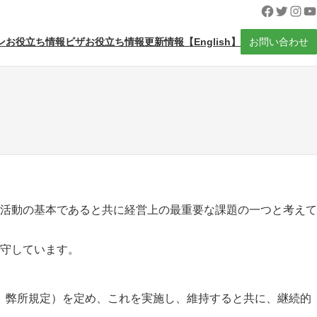
Facebook
Twitter
Insta
Yo
ンお役立ち情報
ビザお役立ち情報
更新情報
【English】
お問い合わせ
活動の基本であると共に経営上の最重要な課題の一つと考えて
守しています。
、弊所規定）を定め、これを実施し、維持すると共に、継続的