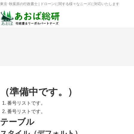
内
東京･秋葉原の行政書士 | ドローンに関する様々なニーズに対応いたします
容
を
ス
キ
ッ
プ
（準備中です。）
番号リストです。
番号リストです。
テーブル
スタイル（デフォルト）