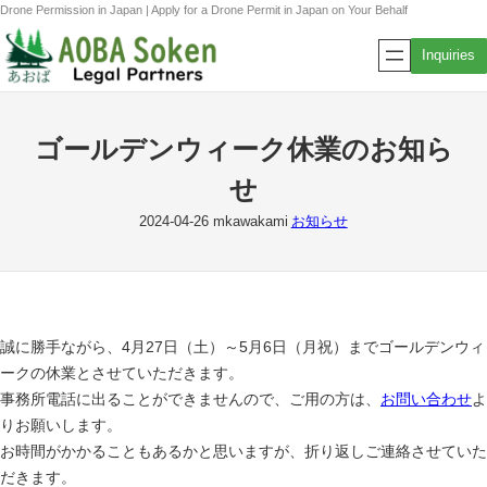
内
Drone Permission in Japan | Apply for a Drone Permit in Japan on Your Behalf
容
Inquiries
を
ス
キ
ゴールデンウィーク休業のお知ら
ッ
プ
せ
2024-04-26
mkawakami
お知らせ
誠に勝手ながら、4月27日（土）～5月6日（月祝）までゴールデンウィ
ークの休業とさせていただきます。
事務所電話に出ることができませんので、ご用の方は、
お問い合わせ
よ
りお願いします。
お時間がかかることもあるかと思いますが、折り返しご連絡させていた
だきます。