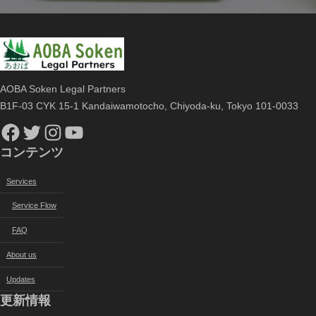
AOBA Soken Legal Partners
B1F-03 CYK 15-1 Kandaiwamotocho, Chiyoda-ku, Tokyo 101-0033
Facebook
Twitter
Instagram
YouTube
コンテンツ
Services
Service Flow
FAQ
About us
Updates
更新情報