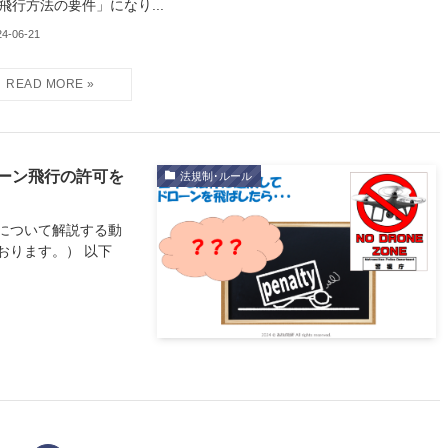
飛行方法の要件」になり...
24-06-21
ーン飛行の許可を
法規制･ルール
について解説する動
おります。） 以下