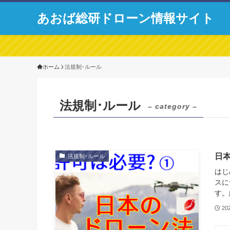
あおば総研ドローン情報サイト
ホーム
法規制･ルール
法規制･ルール
– category –
日
法規制･ルール
はじ
スに
す。
20